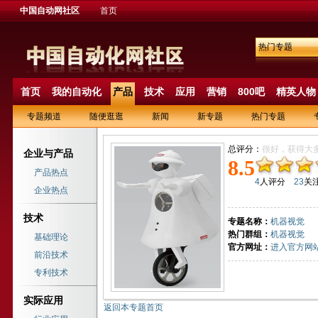
中国自动网社区
首页
热门专题
首页
我的自动化
产品
技术
应用
营销
800吧
精英人物
专题频道
随便逛逛
新闻
新专题
热门专题
总评分：
很好，获得大
企业与产品
8.5
产品热点
4
人评分
23
关
企业热点
技术
专题名称：
机器视觉
热门群组：
机器视觉
基础理论
官方网址：
进入官方网
前沿技术
专利技术
实际应用
返回本专题首页