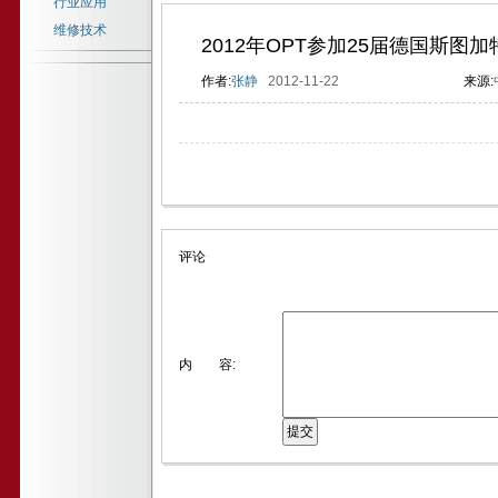
行业应用
维修技术
2012年OPT参加25届德国斯
作者:
张静
2012-11-22
来源:
8fc2【中国自动化网社区】8662e2【http://sns.ca800.com】e97
评论
内 容: