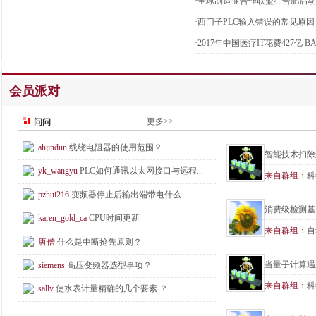
·
全球制造业合作联盟在合肥启动
·
西门子PLC输入错误的常见原因
·
2017年中国医疗IT花费427亿 
会员派对
更多>>
问问
ahjindun
线绕电阻器的使用范围？
智能技术扫除
yk_wangyu
PLC如何通讯以太网接口与远程...
来自群组：
科
pzhui216
变频器停止后输出端带电什么...
消费级检测基
karen_gold_ca
CPU时间更新
来自群组：
自
唐僧
什么是中断抢先原则？
当量子计算遇
siemens
高压变频器选型事项？
来自群组：
科
sally
使水表计量精确的几个要素 ？