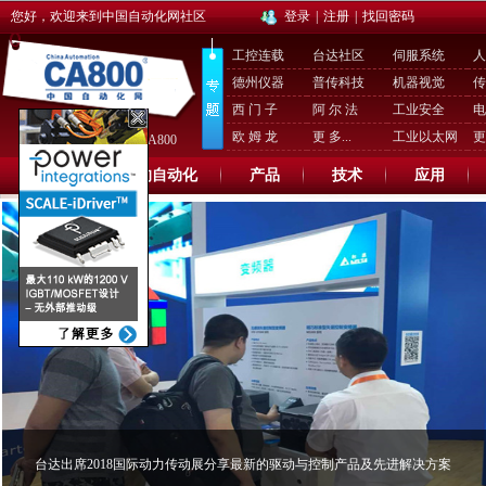
您好，欢迎来到中国自动化网社区
登录
|
注册
|
找回密码
工控连载
台达社区
伺服系统
人
德州仪器
普传科技
机器视觉
传
西 门 子
阿 尔 法
工业安全
电
欧 姆 龙
更 多...
工业以太网
更 
进入我的空间
进入CA800
首 页
我的自动化
产品
技术
应用
台达出席2018国际动力传动展分享最新的驱动与控制产品及先进解决方案