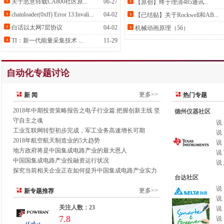
关于恶意转载CA800社区原...
06-27
【原创】终于理清485通讯...
chainloader(0xff) Error 13:Invali...
04-02
【已结贴】关于Rockwell和AB...
白话以太网7层协议
04-02
机械动画原理（56）
TI：新一代能量采集技术 ...
11-29
自动化专题讨论
更多>>
新 闻
热门专题
2018年中期投资策略报告之电子行业篇:把握创新主线 坚
德州仪器社区
守自主之魂
说
工业互联网转型初步完成，军工业务高速增长可期
说
2018年航空航天制造业的5大趋势
说
地方政府将是中国集成电路产业的最大恩人
说
中国国集成电路产业投融资运行状况
说
探究当前相关企业正在如何提升中国集成电路产业实力
台达社区
说
更多>>
新专题推荐
说
关注人数：23
说
7.8
说