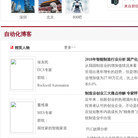
来自群
深圳
北京
800吧
自动化博客
更多>>
精英人物
2018年智能制造行业分析 国
张东民
从我国制造业的增加值情况来看，2
DCS专家
呈现出逐年增长的趋势，但是增速
群组：
业增加值为27.99万亿元，比上
长6.6%
Rockwell Automation
制造业创业三大痛点待解 专家
近年来，创新创业的热潮涌向各
董维康
投资者认可的创业企业。不论是
在短短数年内就成长为“独角兽
MES专家
统制造业中出现
群组：
屌丝家的智能家居
·
PLC故障分析