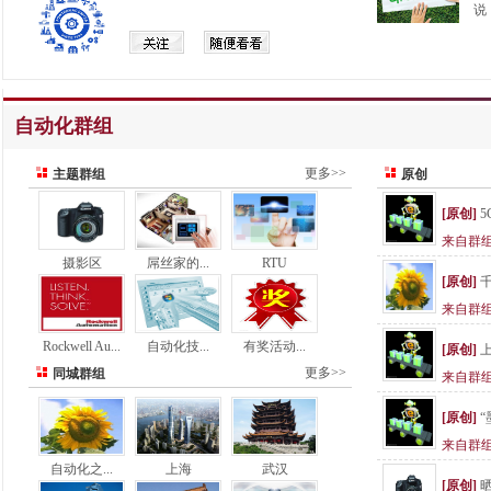
说
自动化群组
更多>>
主题群组
原创
[原创]
来自群
摄影区
屌丝家的...
RTU
[原创]
千
来自群
Rockwell Au...
自动化技...
有奖活动...
[原创]
上
更多>>
同城群组
来自群
[原创]
“
来自群
自动化之...
上海
武汉
[原创]
晒