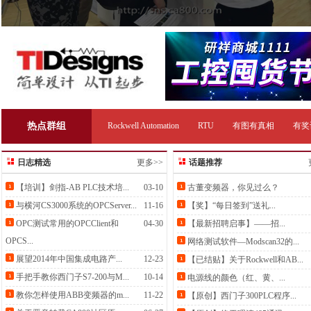
热点群组
Rockwell Automation
RTU
有图有真相
有奖
日志精选
更多>>
话题推荐
【培训】剑指-AB PLC技术培...
03-10
古董变频器，你见过么？
与横河CS3000系统的OPCServer...
11-16
【奖】“每日签到”送礼...
OPC测试常用的OPCClient和
04-30
【最新招聘启事】——招...
OPCS...
网络测试软件—Modscan32的...
展望2014年中国集成电路产...
12-23
【已结贴】关于Rockwell和AB...
手把手教你西门子S7-200与M...
10-14
电源线的颜色（红、黄、...
教你怎样使用ABB变频器的m...
11-22
【原创】西门子300PLC程序...