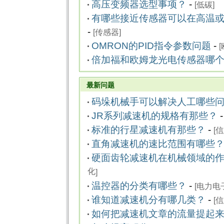
高压变频器选型事项？
-
[
低碳
]
有哪些接近传感器可以在高温或者
-
[
传感器
]
OMRON的PID指令参数问题
-
[
倍加福和欧姆龙光电传感器哪个品
最新问题
码垛机械手可以解决人工哪些
JR系列减速机的规格有那些？
标准的行星减速机有那些？
-
[
信
直角减速机的速比范围有哪些
硬面齿轮减速机在机械领域的作用
化
]
温控器的分类有哪些？
-
[
电力电
谁知道减速机分有哪几类？
-
[
信
如何把减速机文章的流量提起