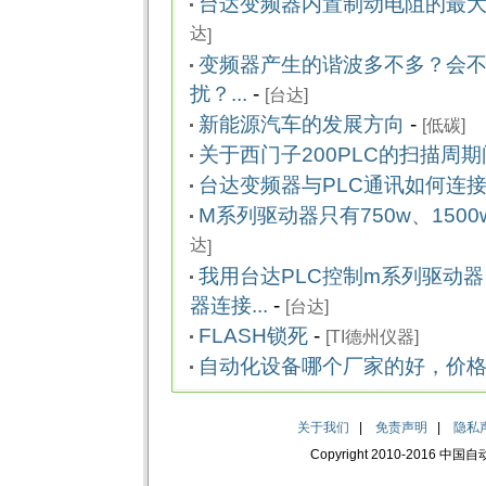
台达变频器内置制动电阻的最大功
达
]
变频器产生的谐波多不多？会不
扰？...
-
[
台达
]
新能源汽车的发展方向
-
[
低碳
]
关于西门子200PLC的扫描周
台达变频器与PLC通讯如何连接，
M系列驱动器只有750w、1500w
达
]
我用台达PLC控制m系列驱动器
器连接...
-
[
台达
]
FLASH锁死
-
[
TI德州仪器
]
自动化设备哪个厂家的好，价格优
关于我们
|
免责声明
|
隐私
Copyright 2010-2016 中国自动