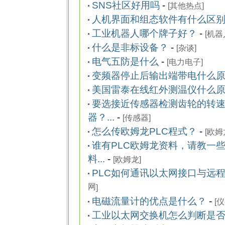
SNS社区好用吗
-
[
其他热点
]
人机界面和组态软件有什么区
工业机器人哪个牌子好？
-
[
机器
什么是非标设备？
-
[
杂谈
]
电气五防是什么
-
[
电力电子
]
变频器停止后输出端带电什么
美国雷泰在线红外测温仪什么
要选接近传感器检测齿轮的转
器？...
-
[
传感器
]
怎么传欧姆龙PLC程式？
-
[
欧姆
谁有PLC欧姆龙资料，请教一
料...
-
[
欧姆龙
]
PLC如何通讯以太网接口与远程电
网
]
电磁流量计的优点是什么？
-
[
仪
工业以太网交换机怎么判断是