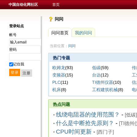
中国自动化网社区
首页
问问
登录站点
问问首页
我的问问
帐号
当前位置：
问问
密码
热门专题
记住我
欧姆龙
(93)
低碳
(59)
传
变频器
(15)
台达
(12)
工
PLC
(11)
TI德州仪器
(10)
信
机床
(8)
工程建筑机械
(8)
电
热点问题
线绕电阻器的使用范围？
-
[
低碳
]
什么是中断抢先原则？
-
[
TI德州
CPU时间更新
-
[
西门子
]