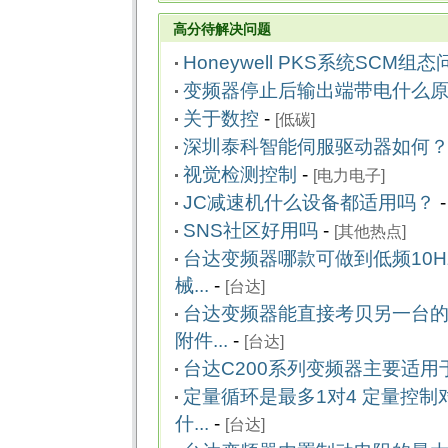
高分待解决问题
Honeywell PKS系统SCM组态
变频器停止后输出端带电什么
关于数控
-
[
低碳
]
深圳泰科智能伺服驱动器如何
视觉检测控制
-
[
电力电子
]
JC减速机什么设备都适用吗？
SNS社区好用吗
-
[
其他热点
]
台达变频器哪款可做到低频10
械...
-
[
台达
]
台达变频器能直接考贝另一台
附件...
-
[
台达
]
台达C200系列变频器主要适用于
定量循环是最多1对4 定量控制
什...
-
[
台达
]