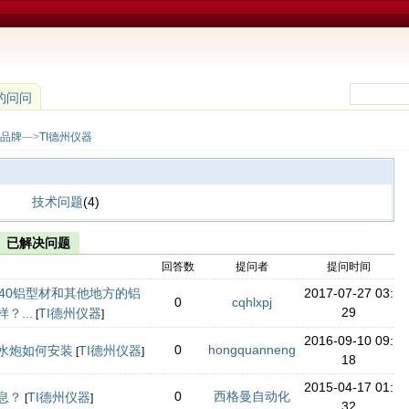
的问问
品牌
—>
TI德州仪器
技术问题
(4)
已解决问题
回答数
提问者
提问时间
40铝型材和其他地方的铝
2017-07-27 03:
0
cqhlxpj
29
？...
TI德州仪器
[
]
2016-09-10 09:
0
hongquanneng
水炮如何安装
TI德州仪器
[
]
18
2015-04-17 01:
0
西格曼自动化
息？
TI德州仪器
[
]
32