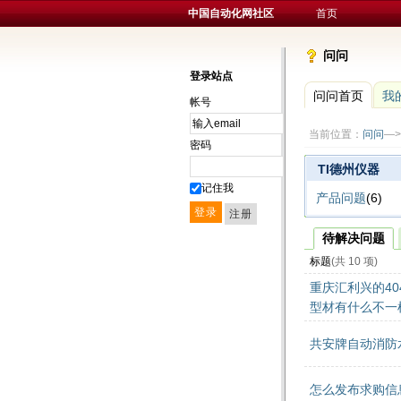
中国自动化网社区
首页
问问
登录站点
问问首页
我
帐号
当前位置：
问问
—>
密码
TI德州仪器
记住我
产品问题
(6)
待解决问题
标题
(共 10 项)
重庆汇利兴的40
型材有什么不一样
共安牌自动消防
怎么发布求购信