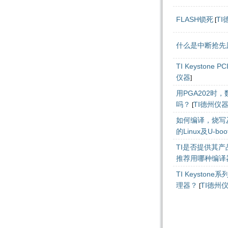
FLASH锁死
TI
[
什么是中断抢先
TI Keystone
仪器
]
用PGA202时
吗？
TI德州仪
[
如何编译，烧写及
的Linux及U-boo
TI是否提供其产
推荐用哪种编译器
TI Keysto
理器？
TI德州
[