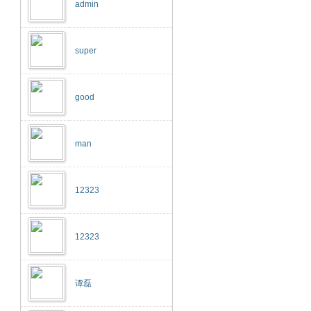
admin
super
good
man
12323
12323
谭磊