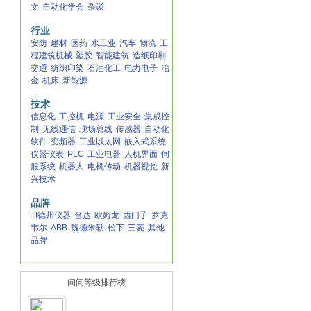
文
自动化学会
杂谈
行业
安防
建材
医药
水工业
汽车
物流
工
程建筑机械
塑胶
智能建筑
造纸印刷
交通
纺织印染
石油化工
电力电子
冶
金
机床
新能源
技术
信息化
工控机
电源
工业安全
集成控
制
无线通信
现场总线
传感器
自动化
软件
变频器
工业以太网
嵌入式系统
仪器仪表
PLC
工业电器
人机界面
伺
服系统
机器人
电机传动
机器视觉
新
兴技术
品牌
TI德州仪器
台达
欧姆龙
西门子
罗克
韦尔
ABB
魏德米勒
松下
三菱
其他
品牌
问问等级排行榜