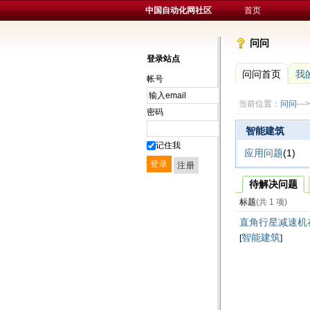
中国自动化网社区
首页
问问
登录站点
问问首页
我
帐号
当前位置：
问问
—>
密码
智能建筑
记住我
应用问题
(1)
待解决问题
标题
(共 1 项)
直角行星减速机
智能建筑
[
]