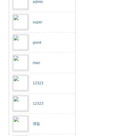
admin
super
good
man
12323
12323
谭磊