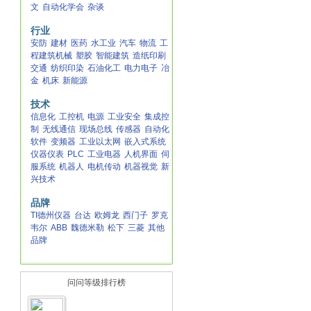
文
自动化学会
杂谈
行业
安防
建材
医药
水工业
汽车
物流
工
程建筑机械
塑胶
智能建筑
造纸印刷
交通
纺织印染
石油化工
电力电子
冶
金
机床
新能源
技术
信息化
工控机
电源
工业安全
集成控
制
无线通信
现场总线
传感器
自动化
软件
变频器
工业以太网
嵌入式系统
仪器仪表
PLC
工业电器
人机界面
伺
服系统
机器人
电机传动
机器视觉
新
兴技术
品牌
TI德州仪器
台达
欧姆龙
西门子
罗克
韦尔
ABB
魏德米勒
松下
三菱
其他
品牌
问问等级排行榜