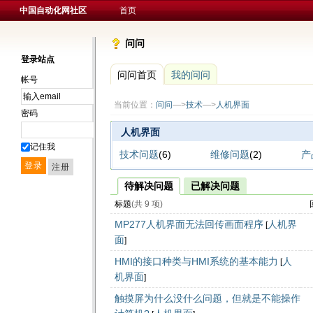
中国自动化网社区
首页
问问
登录站点
问问首页
我的问问
帐号
当前位置：
问问
—>
技术
—>
人机界面
密码
人机界面
记住我
技术问题
(6)
维修问题
(2)
产
待解决问题
已解决问题
标题
(共 9 项)
MP277人机界面无法回传画面程序
人机界
[
面
]
HMI的接口种类与HMI系统的基本能力
人
[
机界面
]
触摸屏为什么没什么问题，但就是不能操作