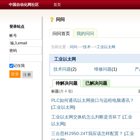
中国自动化网社区
首页
问问
登录站点
问问首页
我的问问
帐号
当前位置：
问问
—>
技术
—>
工业以太网
密码
工业以太网
记住我
技术问题
(2)
维修问题
(1)
产
待解决问题
已解决问题
标题
(共 4 项)
PLC如何通讯以太网接口与远程电脑通讯？
工业以太网
[
]
工业以太网交换机怎么判断是否坏了
工业
[
以太网
]
三台思科2950-24T我应该怎样配置？
工业
[