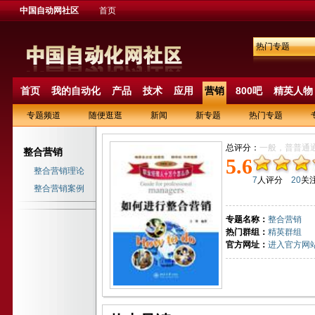
中国自动网社区
首页
热门专题
首页
我的自动化
产品
技术
应用
营销
800吧
精英人物
专题频道
随便逛逛
新闻
新专题
热门专题
总评分：
一般，普普通
整合营销
5.6
整合营销理论
7
人评分
20
关
整合营销案例
专题名称：
整合营销
热门群组：
精英群组
官方网址：
进入官方网