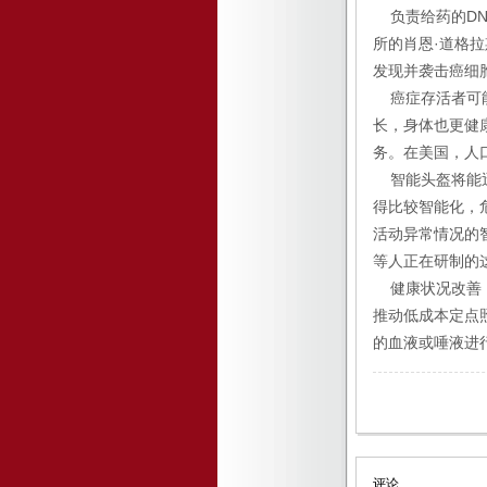
负责给药的DN
所的肖恩·道格
发现并袭击癌细
癌症存活者可能
长，身体也更健
务。在美国，人
智能头盔将能迅
得比较智能化，
活动异常情况的
等人正在研制的
健康状况改善，
推动低成本定点
的血液或唾液进
评论