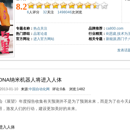
8.2
6
人评分
32
关注
1498046
次浏览
专题名称：
热点关注
品牌推荐：
ca800.com
热门群组：
品茗论道
行业精英：
剑思庭,技术为
官方网址：
进入官方网站
相关专题：
新能源
,
西门子
发表话
DNA纳米机器人将进入人体
2013-01-10
来源:
中国自动化网
评论:
0
条 浏览:
1482
《展望》年度报告收集有关预测并不是为了预测未来，而是为了在今天
用，激发人们的行动，建设更加美好的未来。
ff6【中国自动化网社区】e9bddd【http://sns.ca800.com】5c
进入人体