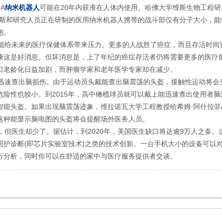
A
纳米机器人
可能在20年内获准在人体内使用。哈佛大学维斯生物工程研
拉斯和研究人员正在研制的医用纳米机器人携带的战斗部仅有分子大小，能
胞。
给未来的医疗保健体系带来压力。更多的人战胜了癌症，而且存活时间
康这是好消息。但坏消息是，上了年纪的癌症存活者仍将需要更多的医疗
口老龄化日益加剧，而肿瘤学家和老年医学专家却在减少。
速查出脑损伤。由于运动员头戴能查出脑震荡的头盔，接触性运动将会
危险性也较小。到2015年，高中橄榄球员就可以戴上能迅速查出使用者脑
智能头盔。如果出现脑震荡迹象，维拉诺瓦大学工程教授哈希姆·阿什拉菲
这种能显示脑电图的头盔将会提醒场外医务人员。
但医生却少了。据估计，到2020年，美国医生缺口将达逾9万人之多。
照护诊断(即芯片实验室技术)之类的技术创新。一台手机大小的设备可以
行分析，同时你可以在舒适的家中与医疗服务提供者交谈。
544898【中国自动化网社区】3fa46e【http://sns.ca800.com】253dd