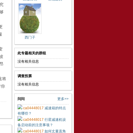
究
够
更
服
西门子
变
此专题相关的群组
波
没有相关信息
昂
调查投票
这将
没有相关信息
对你
问问
更多>>
ca04448017
减速箱的特点
有哪些？
ca04448017
行星减速机设
备启动前的注意事项？
ca04448017
如何丈量直角