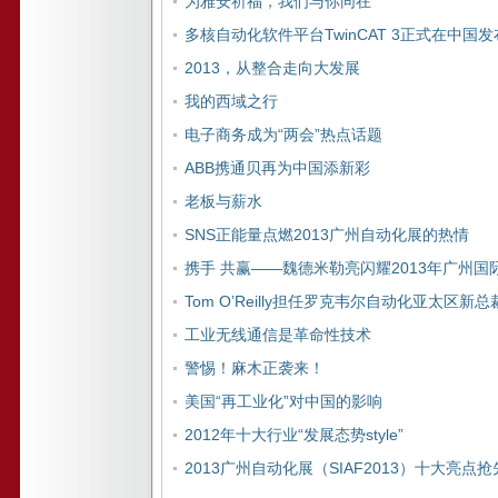
为雅安祈福，我们与你同在
多核自动化软件平台TwinCAT 3正式在中国发
2013，从整合走向大发展
我的西域之行
电子商务成为“两会”热点话题
ABB携通贝再为中国添新彩
老板与薪水
SNS正能量点燃2013广州自动化展的热情
携手 共赢——魏德米勒亮闪耀2013年广州
Tom O’Reilly担任罗克韦尔自动化亚太区新总
工业无线通信是革命性技术
警惕！麻木正袭来！
美国“再工业化”对中国的影响
2012年十大行业“发展态势style”
2013广州自动化展（SIAF2013）十大亮点抢