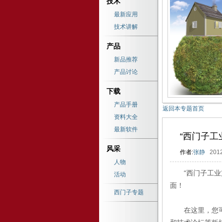
技术
最新应用
技术讲解
产品
新品推荐
产品讨论
下载
产品手册
返回本专题首页
资料大全
最新软件
“西门子工
风采
作者:
张静
201
人物
“西门子工业支
活动
面！
西门子专题
在这里，您可以