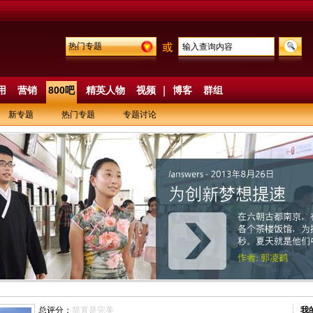
热门专题
用
营销
800吧
精英人物
视频
|
博客
群组
新专题
热门专题
专题讨论
总评分：
简直是完美
我