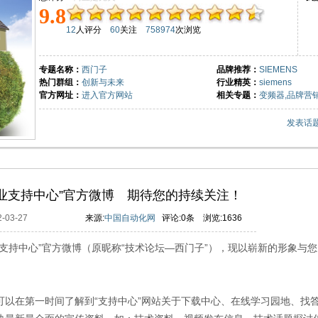
9.8
12
人评分
60
关注
758974
次浏览
专题名称：
西门子
品牌推荐：
SIEMENS
热门群组：
创新与未来
行业精英：
siemens
官方网址：
进入官方网站
相关专题：
变频器,
品牌营
发表话
业支持中心”官方微博 期待您的持续关注！
2-03-27
来源:
中国自动化网
评论:
0
条 浏览:
1636
持中心”官方微博（原昵称“技术论坛—西门子”），现以崭新的形象与您
在第一时间了解到“支持中心”网站关于下载中心、在线学习园地、找