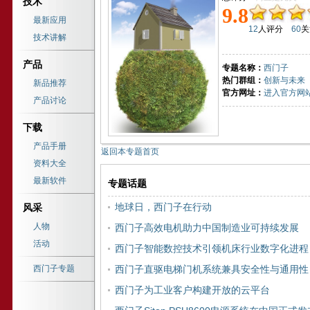
技术
9.8
最新应用
12
人评分
60
技术讲解
产品
专题名称：
西门子
热门群组：
创新与未来
新品推荐
官方网址：
进入官方网
产品讨论
下载
产品手册
返回本专题首页
资料大全
最新软件
专题话题
地球日，西门子在行动
风采
人物
西门子高效电机助力中国制造业可持续发展
活动
西门子智能数控技术引领机床行业数字化进程
西门子专题
西门子直驱电梯门机系统兼具安全性与通用性
西门子为工业客户构建开放的云平台