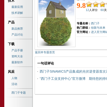
技术
9.8
最新应用
12
人评分
60
技术讲解
产品
专题名称：
西门子
热门群组：
创新与未来
新品推荐
官方网址：
进入官方网
产品讨论
下载
产品手册
返回本专题首页
资料大全
最新软件
一句话评论
西门子SINAMICS产品集成的光伏逆变器首
风采
人物
穿越测试
“西门子工业支持中心”官方微博 期待您的持
活动
西门子专题